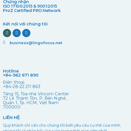
Chứng nhận
ISO 17100:2015 & 9001:2015
ProZ Certified PRO Network
Kết nối với chúng tôi
business@lingofocus.net
Hotline
+84-962 671 890
Điện thoại:
+84-28-22 211 863
Tầng 15, Tòa nhà Vincom Center
72 Lê Thánh Tôn, P. Bến Nghé,
Quận 1, Tp. HCM, Việt Nam
700000
LIÊN HỆ
Quý khách chỉ cần cho chúng tôi biết yêu cầu cụ thể của mình,
chúng tôi sẽ phản hồi và tư vấn trong thời gian sớm nhất